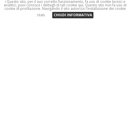
ℹ️ Questo sito, per il suo corretto funzionamento, fa uso di cookie tecnici e
BENVENUTO ALLA
analitici, puoi conosce i dettagli di tali cookie qui. Questo sito non fa uso di
cookie di profilazione. Navigando il sito autorizzi l'installazione dei cookie
citati.
CHIUDI INFORMATIVA
La Baita Ermelin è una tipica casa livignasca dell'ultima metà del
XIX secolo, costruita da Battista Zini (detto Batisc'tòn), e
divenuta proprietà della famiglia Silvestri tramite la figlia del
costruttore, "nonna Brigida". La casa si trova nella tranquilla
contrada di Pémont, a due passi dal comprensorio Mottolino
Fun Mountain, dalla Latteria di Livigno, dal lago, da Aquagranda
Active You, dalla chiesa parrocchiale di Santa Maria Nascente,